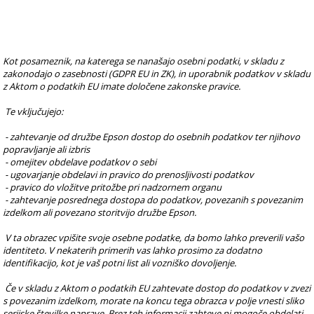
Kot posameznik, na katerega se nanašajo osebni podatki, v skladu z 
zakonodajo o zasebnosti (GDPR EU in ZK), in uporabnik podatkov v skladu 
z Aktom o podatkih EU imate določene zakonske pravice.
 Te vključujejo:
 - zahtevanje od družbe Epson dostop do osebnih podatkov ter njihovo 
popravljanje ali izbris
 - omejitev obdelave podatkov o sebi
 - ugovarjanje obdelavi in pravico do prenosljivosti podatkov
 - pravico do vložitve pritožbe pri nadzornem organu
 - zahtevanje posrednega dostopa do podatkov, povezanih s povezanim 
izdelkom ali povezano storitvijo družbe Epson.
 V ta obrazec vpišite svoje osebne podatke, da bomo lahko preverili vašo 
identiteto. V nekaterih primerih vas lahko prosimo za dodatno 
identifikacijo, kot je vaš potni list ali vozniško dovoljenje.
 Če v skladu z Aktom o podatkih EU zahtevate dostop do podatkov v zvezi 
s povezanim izdelkom, morate na koncu tega obrazca v polje vnesti sliko 
serijske številke naprave. Brez teh informacij zahteve ni mogoče obdelati.