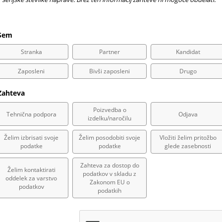
Sem
Stranka
Partner
Kandidat
Zaposleni
Bivši zaposleni
Drugo
ahteva
Poizvedba o
Tehnična podpora
Odjava
izdelku/naročilu
Želim izbrisati svoje
Želim posodobiti svoje
Vložiti želim pritožbo
podatke
podatke
glede zasebnosti
Zahteva za dostop do
Želim kontaktirati
podatkov v skladu z
oddelek za varstvo
Zakonom EU o
podatkov
podatkih