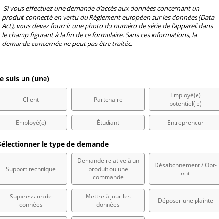
 Si vous effectuez une demande d’accès aux données concernant un 
produit connecté en vertu du Règlement européen sur les données (Data 
Act), vous devez fournir une photo du numéro de série de l’appareil dans 
le champ figurant à la fin de ce formulaire. Sans ces informations, la 
demande concernée ne peut pas être traitée.
e suis un (une)
Employé(e)
Client
Partenaire
potentiel(le)
Employé(e)
Étudiant
Entrepreneur
électionner le type de demande
Demande relative à un
Désabonnement / Opt-
Support technique
produit ou une
out
commande
Suppression de
Mettre à jour les
Déposer une plainte
données
données