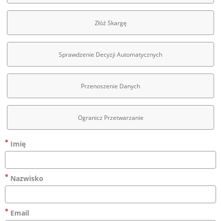
Złóź Skargę
Sprawdzenie Decyzji Automatycznych
Przenoszenie Danych
Ogranicz Przetwarzanie
Imię
Nazwisko
Email