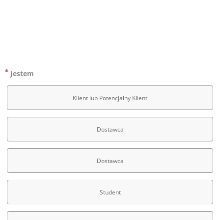
.
Jestem
Klient lub Potencjalny Klient
Dostawca
Dostawca
Student