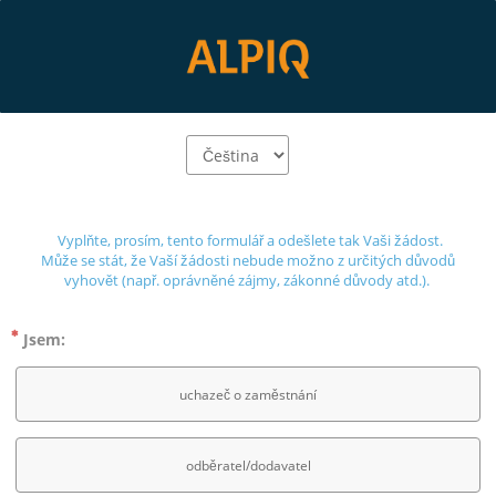
 Vyplňte, prosím, tento formulář a odešlete tak Vaši žádost.
 Může se stát, že Vaší žádosti nebude možno z určitých důvodů 
vyhovět (např. oprávněné zájmy, zákonné důvody atd.). 
Jsem:
uchazeč o zaměstnání
odběratel/dodavatel